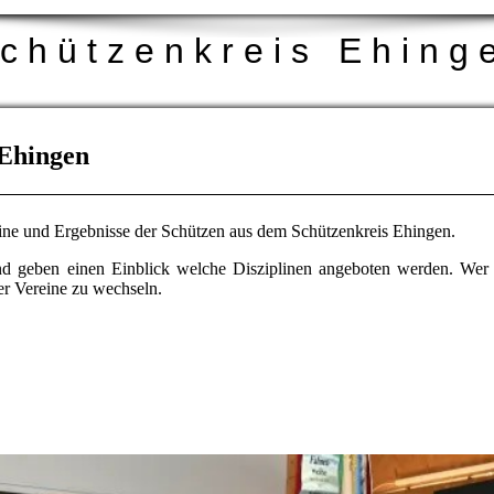
c h ü t z e n k r e i s E h i n g 
Ehingen
rmine und Ergebnisse der Schützen aus dem Schützenkreis Ehingen.
 und geben einen Einblick welche Disziplinen angeboten werden. Wer
er Vereine zu wechseln.